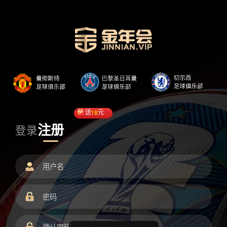
送
18
元
注册
登录