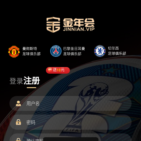
送
18
元
注册
登录