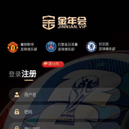
送
18
元
注册
登录