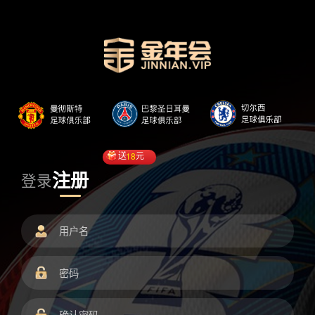
送
18
元
注册
登录