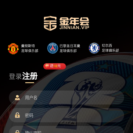
送
18
元
注册
登录