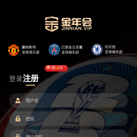
送
18
元
注册
登录